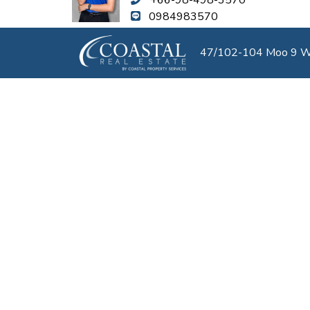
0984983570
47/102-104 Moo 9 We