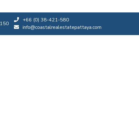
+66 (0) 38-421-580
0150
info@coastalrealestatepattaya.com