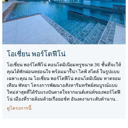
โอเชี่ยน พอร์โตฟีโน่
โอเชี่ยน พอร์โตฟีโน่ คอนโดมิเนียมหรูขนาด 36 ชั้นที่จะให้
คุณได้พักผ่อนหย่อนใจ พร้อมมารีิน่า ไลฟ์ สไตล์ ในรูปแบบ
เฉพาะคุณ ณ โอเชี่ยน พอร์โตฟีโน่ คอนโดมิเนียม หาดจอม
เทียน พัทยา โครงการพัฒนาอสังหาริมทรัพย์สมบูรณ์แบบ
ใหม่ล่าสุดที่ได้รับแรงบันดาลใจจากมนต์เสน่ห์ของพอร์โตฟี
โน่ เมืองที่รายล้อมด้วยเรือยอช์ท อันงดงามระดับตำนาน
ริมชายหาดริเวียร่า ประเทศอิตาลี
ดูโครงการนี้