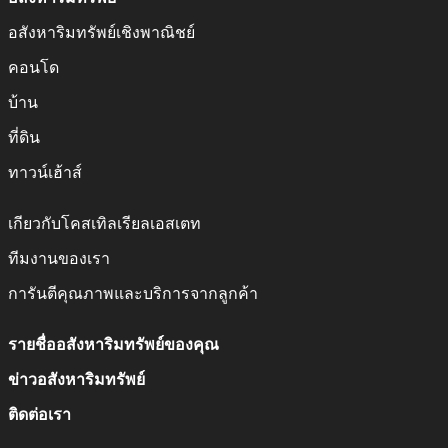
finding houses for sale in Pattaya, Thailand is relatively easy,
finding an experienced real estate specialist you can put your
อสังหาริมทรัพย์เชิงพาณิชย์
complete trust in is somewhat harder.
คอนโด
Why buy a house in Pattaya?
บ้าน
ที่ดิน
Although Thailand is a beautiful country with property
markets in the number of localities, Pattaya represents the
ทาวน์เฮ้าส์
best value for money in our opinion. Finding a house for sale in
Pattaya, Thailand, which is in the right location and at the
เกียวกับโคสเทิลเรียลเอสเตท
right price can be hard which is why our experienced team
ทีมงานของเรา
searches the market to find the right property on your behalf.
Regardless of whether you’re looking for a beachside luxury
การันตีคุณภาพและบริการจากลูกค้า
house for sale in Pattaya, a house in the centre of the city or
somewhere a bit more rural on the outskirts, we can deliver.
รายชื่ออสังหาริมทรัพย์ของคุณ
Although the properties in and around Pattaya are well
ข่าวอสังหาริมทรัพย์
known for providing excellent value for money, the lifestyle
ติดต่อเรา
the city offers are often understated. With a whole host of
world class restaurants, a thriving watersports scene and