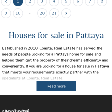
1
2
3
4
5
6
7
8
...
9
10
20
21
Houses for sale in Pattaya
Established in 2010, Coastal Real Estate has served the
needs of people looking for a Pattaya home for sale and
helped them get the property of their dreams efficiently and
conveniently. If you are looking for a house for sale in Pattaya
that meets your requirements exactly, partner with the
specialists at Coastal Real Estate.
Read more
The sun drenched tropical paradise of Thailand has been
popular for both expats and tourists for a number of years
and many of these people are looking for a house for sale in
Pattaya either as an investment or a forever home. Although
อสังหาริมทรัพย์