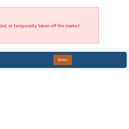
ted, or temporarily taken off the market.
ตกลง
ตกลง
สำหรับ ขาย