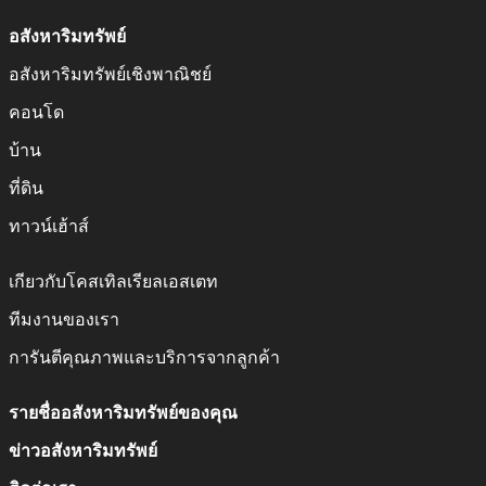
Pattaya either as an investment or a forever home. Although
อสังหาริมทรัพย์
finding houses for sale in Pattaya, Thailand is relatively easy,
finding an experienced real estate specialist you can put your
อสังหาริมทรัพย์เชิงพาณิชย์
complete trust in is somewhat harder.
คอนโด
Why buy a house in Pattaya?
บ้าน
ที่ดิน
Although Thailand is a beautiful country with property
markets in the number of localities, Pattaya represents the
ทาวน์เฮ้าส์
best value for money in our opinion. Finding a house for sale in
Pattaya, Thailand, which is in the right location and at the
เกียวกับโคสเทิลเรียลเอสเตท
right price can be hard which is why our experienced team
ทีมงานของเรา
searches the market to find the right property on your behalf.
Regardless of whether you’re looking for a beachside luxury
การันตีคุณภาพและบริการจากลูกค้า
house for sale in Pattaya, a house in the centre of the city or
somewhere a bit more rural on the outskirts, we can deliver.
รายชื่ออสังหาริมทรัพย์ของคุณ
Although the properties in and around Pattaya are well
ข่าวอสังหาริมทรัพย์
known for providing excellent value for money, the lifestyle