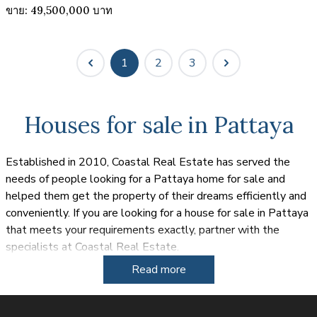
ขาย: 49,500,000 บาท
1
2
3
Houses for sale in Pattaya
Established in 2010, Coastal Real Estate has served the
needs of people looking for a Pattaya home for sale and
helped them get the property of their dreams efficiently and
conveniently. If you are looking for a house for sale in Pattaya
that meets your requirements exactly, partner with the
specialists at Coastal Real Estate.
Read more
The sun drenched tropical paradise of Thailand has been
popular for both expats and tourists for a number of years
and many of these people are looking for a house for sale in