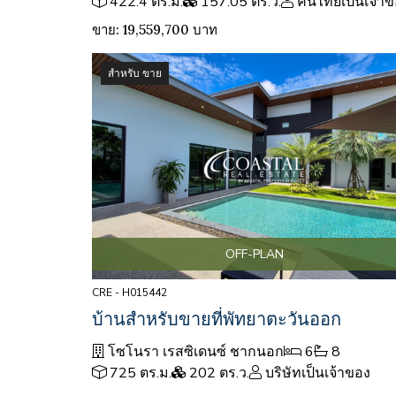
422.4 ตร.ม.
157.05 ตร.ว.
คนไทยเป็นเจ้าข
ขาย: 19,559,700 บาท
สำหรับ ขาย
OFF-PLAN
CRE - H015442
บ้านสำหรับขายที่พัทยาตะวันออก
โซโนรา เรสซิเดนซ์ ชากนอก
6
8
725 ตร.ม.
202 ตร.ว.
บริษัทเป็นเจ้าของ