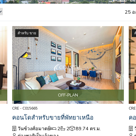
25 อ
สำหรับ ขาย
OFF-PLAN
CRE - C015665
CRE
คอนโดสำหรับขายที่พัทยาเหนือ
คอ
วันซ์วงศ์อมาตย์
2
2
89.74 ตร.ม.
ว