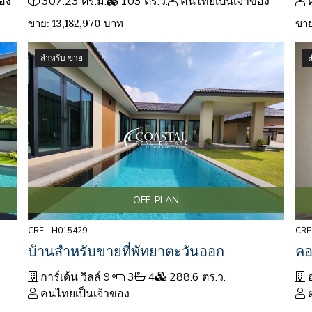
อง
307.23 ตร.ม.
103 ตร.ว.
คนไทยเป็นเจ้าของ
ขาย: 13,182,970 บาท
ขาย
สำหรับ ขาย
OFF-PLAN
CRE - H015429
CRE
บ้านสำหรับขายที่พัทยาตะวันออก
คอ
การ์เด้น วิลล์ 9
3
4
288.6 ตร.ว.
อ
คนไทยเป็นเจ้าของ