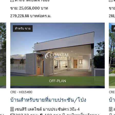
ต่างชาติเป็นเจ้าของ
ขาย: 25,058,000 บาท
ขาย
279,228.88 บาทต่อตร.ม.
281
สำหรับ ขาย
OFF-PLAN
CRE - H015490
CRE
บ้านสำหรับขายที่มาบประชัน/โป่ง
บ้
เซนสิริ เลคไซด์ มาบประชัน
3
4
ส